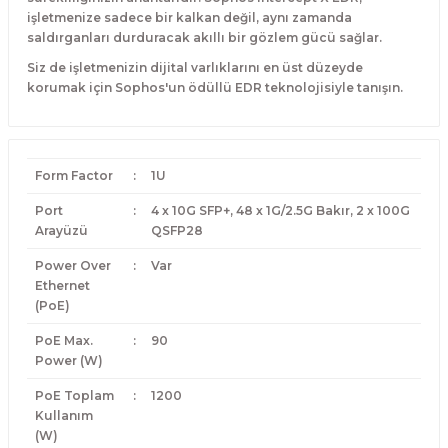
işletmenize sadece bir kalkan değil, aynı zamanda
saldırganları durduracak akıllı bir gözlem gücü sağlar.
Siz de işletmenizin dijital varlıklarını en üst düzeyde
korumak için Sophos'un ödüllü EDR teknolojisiyle tanışın.
Form Factor
:
1U
Port
:
4 x 10G SFP+, 48 x 1G/2.5G Bakır, 2 x 100G
Arayüzü
QSFP28
Power Over
:
Var
Ethernet
(PoE)
PoE Max.
:
90
Power (W)
PoE Toplam
:
1200
Kullanım
(W)