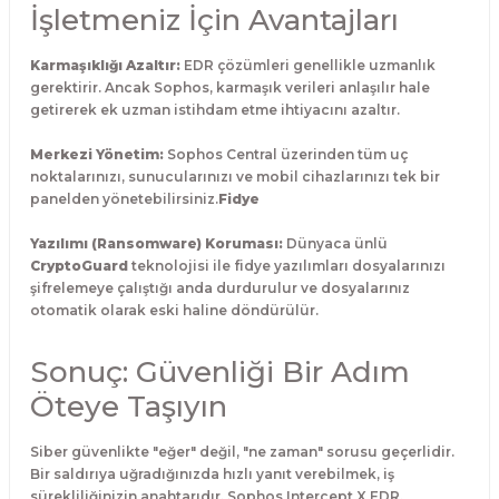
İşletmeniz İçin Avantajları
Karmaşıklığı Azaltır:
EDR çözümleri genellikle uzmanlık
gerektirir. Ancak Sophos, karmaşık verileri anlaşılır hale
getirerek ek uzman istihdam etme ihtiyacını azaltır.
Merkezi Yönetim:
Sophos Central üzerinden tüm uç
noktalarınızı, sunucularınızı ve mobil cihazlarınızı tek bir
panelden yönetebilirsiniz.
Fidye
Yazılımı (Ransomware) Koruması:
Dünyaca ünlü
CryptoGuard
teknolojisi ile fidye yazılımları dosyalarınızı
şifrelemeye çalıştığı anda durdurulur ve dosyalarınız
otomatik olarak eski haline döndürülür.
Sonuç: Güvenliği Bir Adım
Öteye Taşıyın
Siber güvenlikte "eğer" değil, "ne zaman" sorusu geçerlidir.
Bir saldırıya uğradığınızda hızlı yanıt verebilmek, iş
sürekliliğinizin anahtarıdır. Sophos Intercept X EDR,