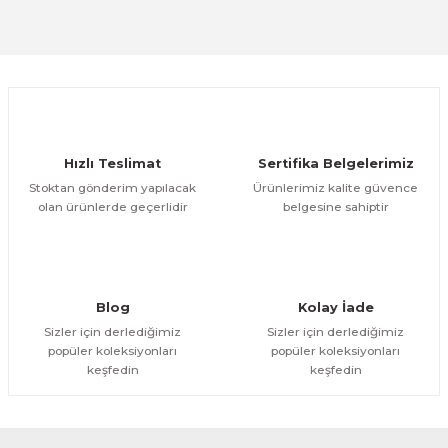
Sitemize ilk yorumu siz yapın!
Ürün resmi kalitesiz, bozuk veya görüntülenemiyor.
Ürün açıklamasında eksik bilgiler bulunuyor.
Deneyimini Paylaş
Ürün bilgilerinde hatalar bulunuyor.
Ürün fiyatı diğer sitelerden daha pahalı.
Hızlı Teslimat
Sertifika Belgelerimiz
Bu ürüne benzer farklı alternatifler olmalı.
Stoktan gönderim yapılacak
Ürünlerimiz kalite güvence
olan ürünlerde geçerlidir
belgesine sahiptir
Gönder
Blog
Kolay İade
Sizler için derlediğimiz
Sizler için derlediğimiz
popüler koleksiyonları
popüler koleksiyonları
keşfedin
keşfedin