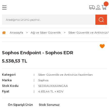
Geri Dön
Geri Dön
Geri Dön
amera Sistemleri
r Güvenlik
zi ve Depolama Ürünleri
mera Sistemleri (Network Kameraları)
lik Duvarı) Cihazları
eri
Anasayfa
Ağ ve Siber Güvenlik
Siber Güvenlik ve Antivirüs Y
ihazları (NVR ve DVR)
 (Ağ Anahtarı) Modelleri
ama Sistemleri
Sophos Endpoint - Sophos EDR
Harddiskleri ve Depolama Çözümleri
sal Ağ Yönlendiricileri
 ve SSD
5.538,53 TL
ksesuarları ve Bağlantı Kabloları
-Fi) ve Access Point Ürünleri
elaket Kurtarma
Kategori
Siber Güvenlik ve Antivirüs Yazılımları
 ve Kamera Lisansları
ve Antivirüs Yazılımları
temleri
Marka
Sophos
Stok Kodu
SEDRAUXXAANCAA
 Veri Merkezi Altyapısı
Fiyat
4.615,44 TL + KDV
tam İzleme
Ön Siparişli Ürün
Stok Sorunuz