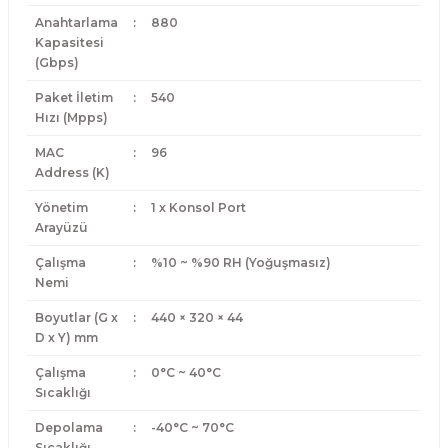
Anahtarlama
:
880
Kapasitesi
(Gbps)
Paket İletim
:
540
Hızı (Mpps)
MAC
:
96
Address (K)
Yönetim
:
1 x Konsol Port
Arayüzü
Çalışma
:
%10 ~ %90 RH (Yoğuşmasız)
Nemi
Boyutlar (G x
:
440 × 320 × 44
D x Y) mm
Çalışma
:
0°C ~ 40°C
Sıcaklığı
Depolama
:
-40°C ~ 70°C
Sıcaklığı