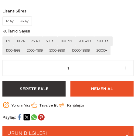
 Paketleri
Lisans Süresi
12 Ay
36 Ay
Kullanıcı Sayısı
1-9
10-24
25-49
50-99
100-199
200-499
500-999
1000-1999
2000-4999
5000-9999
10000-19999
20000+
SEPETE EKLE
HEMEN AL
Yorum Yaz
Tavsiye Et
Karşılaştır
Paylaş:
ÜRÜN BİLGİLERİ