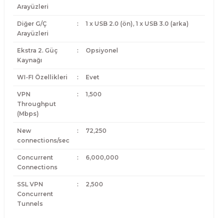
Arayüzleri
Diğer G/Ç
:
1 x USB 2.0 (ön), 1 x USB 3.0 (arka)
Arayüzleri
Ekstra 2. Güç
:
Opsiyonel
Kaynağı
WI-FI Özellikleri
:
Evet
VPN
:
1,500
Throughput
(Mbps)
New
:
72,250
connections/sec
Concurrent
:
6,000,000
Connections
SSL VPN
:
2,500
Concurrent
Tunnels