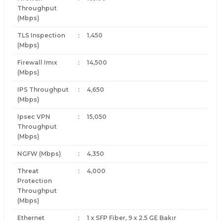
Throughput
(Mbps)
TLS Inspection
:
1,450
(Mbps)
Firewall Imıx
:
14,500
(Mbps)
IPS Throughput
:
4,650
(Mbps)
Ipsec VPN
:
15,050
Throughput
(Mbps)
NGFW (Mbps)
:
4,350
Threat
:
4,000
Protection
Throughput
(Mbps)
Ethernet
:
1 x SFP Fiber, 9 x 2.5 GE Bakır