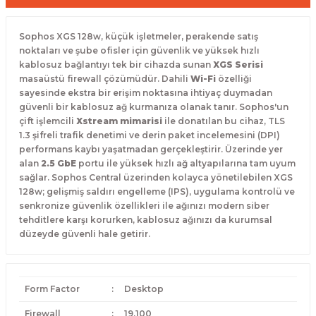
Sophos XGS 128w, küçük işletmeler, perakende satış
noktaları ve şube ofisler için güvenlik ve yüksek hızlı
kablosuz bağlantıyı tek bir cihazda sunan
XGS Serisi
masaüstü firewall çözümüdür. Dahili
Wi-Fi
özelliği
sayesinde ekstra bir erişim noktasına ihtiyaç duymadan
güvenli bir kablosuz ağ kurmanıza olanak tanır. Sophos'un
çift işlemcili
Xstream mimarisi
ile donatılan bu cihaz, TLS
1.3 şifreli trafik denetimi ve derin paket incelemesini (DPI)
performans kaybı yaşatmadan gerçekleştirir. Üzerinde yer
alan
2.5 GbE
portu ile yüksek hızlı ağ altyapılarına tam uyum
sağlar. Sophos Central üzerinden kolayca yönetilebilen XGS
128w; gelişmiş saldırı engelleme (IPS), uygulama kontrolü ve
senkronize güvenlik özellikleri ile ağınızı modern siber
tehditlere karşı korurken, kablosuz ağınızı da kurumsal
düzeyde güvenli hale getirir.
Form Factor
:
Desktop
Firewall
:
19,100