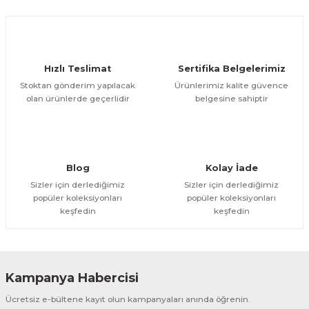
Ürün açıklamasında eksik bilgiler bulunuyor.
Deneyimini Paylaş
Ürün bilgilerinde hatalar bulunuyor.
Ürün fiyatı diğer sitelerden daha pahalı.
Hızlı Teslimat
Sertifika Belgelerimiz
Bu ürüne benzer farklı alternatifler olmalı.
Stoktan gönderim yapılacak
Ürünlerimiz kalite güvence
olan ürünlerde geçerlidir
belgesine sahiptir
Gönder
Blog
Kolay İade
Sizler için derlediğimiz
Sizler için derlediğimiz
popüler koleksiyonları
popüler koleksiyonları
keşfedin
keşfedin
Kampanya Habercisi
Ücretsiz e-bültene kayıt olun kampanyaları anında öğrenin.