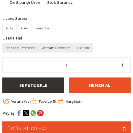
Ön Siparişli Ürün
Stok Sorunuz
 Paketleri
Lisans Süresi
12 Ay
36 Ay
Lisans Yok
Lisans Tipi
Standard Protection
Xstream Protection
Lisanssız
SEPETE EKLE
HEMEN AL
Yorum Yaz
Tavsiye Et
Karşılaştır
Paylaş:
ÜRÜN BİLGİLERİ