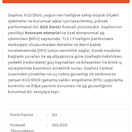
Sophos XGS 5500, yoğun veri trafiğine sahip büyük ölçekli
işletmeler ve kurumsal ağlar için tasarlanmış, yüksek
performanslı bir
XGS Serisi
firewall çözümüdür. Sophos'un
yenilikçi
Xstream mimarisi
ve özel donanımsal ağ
işlemcileri (NPU) sayesinde, TLS 1.3 trafiğini performans
darboğazı oluşturmadan denetler ve derin paket
incelemesinde (DPI) üstün verimlilik sağlar. Esnek modüler
bağlantı yuvaları ile ağ altyapınıza göre özelleştirilebilirken,
yedekli (redundant) güç kaynakları ve bileşenleri ile kritik iş
süreçlerinde kesintisiz süreklilik sunar. Sophos Central
üzerinden yönetilen ve uç nokta güvenliği ile senkronize
çalışan XGS 5500; gelişmiş saldırı engelleme (IPS), uygulama
kontrolü ve fidye yazılımı koruması ile ağ güvenliğinizi
kurumsal bir seviyeye taşır.
Form Factor
:
2U
Firewall
:
100,000
Throughput