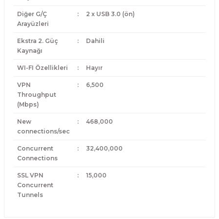
Diğer G/Ç
:
2 x USB 3.0 (ön)
Arayüzleri
Ekstra 2. Güç
:
Dahili
Kaynağı
WI-FI Özellikleri
:
Hayır
VPN
:
6,500
Throughput
(Mbps)
New
:
468,000
connections/sec
Concurrent
:
32,400,000
Connections
SSL VPN
:
15,000
Concurrent
Tunnels