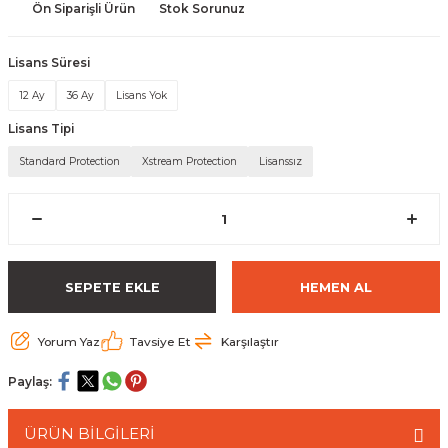
Ön Siparişli Ürün
Stok Sorunuz
 Paketleri
Lisans Süresi
12 Ay
36 Ay
Lisans Yok
Lisans Tipi
Standard Protection
Xstream Protection
Lisanssız
SEPETE EKLE
HEMEN AL
Yorum Yaz
Tavsiye Et
Karşılaştır
Paylaş:
ÜRÜN BİLGİLERİ