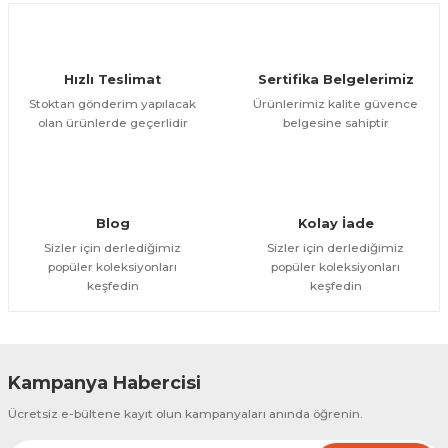
Deneyimini Paylaş
Ürün bilgilerinde hatalar bulunuyor.
Ürün fiyatı diğer sitelerden daha pahalı.
Hızlı Teslimat
Sertifika Belgelerimiz
Bu ürüne benzer farklı alternatifler olmalı.
Stoktan gönderim yapılacak
Ürünlerimiz kalite güvence
olan ürünlerde geçerlidir
belgesine sahiptir
Gönder
Blog
Kolay İade
Sizler için derlediğimiz
Sizler için derlediğimiz
popüler koleksiyonları
popüler koleksiyonları
keşfedin
keşfedin
Kampanya Habercisi
Ücretsiz e-bültene kayıt olun kampanyaları anında öğrenin.