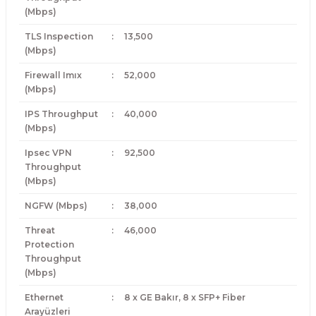
(Mbps)
TLS Inspection
:
13,500
(Mbps)
Firewall Imıx
:
52,000
(Mbps)
IPS Throughput
:
40,000
(Mbps)
Ipsec VPN
:
92,500
Throughput
(Mbps)
NGFW (Mbps)
:
38,000
Threat
:
46,000
Protection
Throughput
(Mbps)
Ethernet
:
8 x GE Bakır, 8 x SFP+ Fiber
Arayüzleri