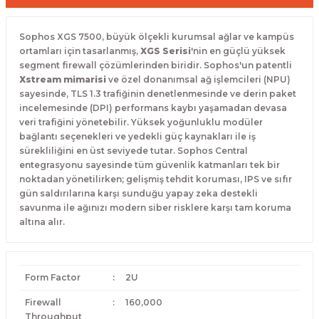
Sophos XGS 7500, büyük ölçekli kurumsal ağlar ve kampüs
ortamları için tasarlanmış,
XGS Serisi
'nin en güçlü yüksek
segment firewall çözümlerinden biridir. Sophos'un patentli
Xstream mimarisi
ve özel donanımsal ağ işlemcileri (NPU)
sayesinde, TLS 1.3 trafiğinin denetlenmesinde ve derin paket
incelemesinde (DPI) performans kaybı yaşamadan devasa
veri trafiğini yönetebilir. Yüksek yoğunluklu modüler
bağlantı seçenekleri ve yedekli güç kaynakları ile iş
sürekliliğini en üst seviyede tutar. Sophos Central
entegrasyonu sayesinde tüm güvenlik katmanları tek bir
noktadan yönetilirken; gelişmiş tehdit koruması, IPS ve sıfır
gün saldırılarına karşı sunduğu yapay zeka destekli
savunma ile ağınızı modern siber risklere karşı tam koruma
altına alır.
Form Factor
:
2U
Firewall
:
160,000
Throughput