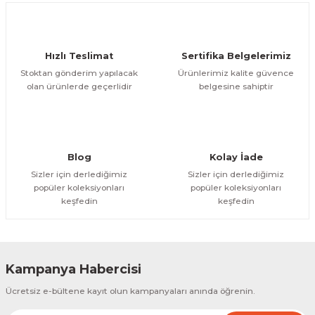
Deneyimini Paylaş
Ürün bilgilerinde hatalar bulunuyor.
Ürün fiyatı diğer sitelerden daha pahalı.
Hızlı Teslimat
Sertifika Belgelerimiz
Bu ürüne benzer farklı alternatifler olmalı.
Stoktan gönderim yapılacak
Ürünlerimiz kalite güvence
olan ürünlerde geçerlidir
belgesine sahiptir
Gönder
Blog
Kolay İade
Sizler için derlediğimiz
Sizler için derlediğimiz
popüler koleksiyonları
popüler koleksiyonları
keşfedin
keşfedin
Kampanya Habercisi
Ücretsiz e-bültene kayıt olun kampanyaları anında öğrenin.