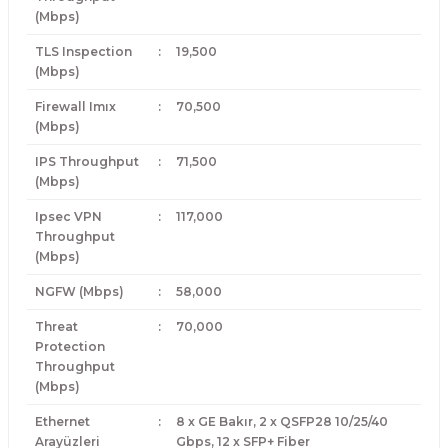
(Mbps)
TLS Inspection
:
19,500
(Mbps)
Firewall Imıx
:
70,500
(Mbps)
IPS Throughput
:
71,500
(Mbps)
Ipsec VPN
:
117,000
Throughput
(Mbps)
NGFW (Mbps)
:
58,000
Threat
:
70,000
Protection
Throughput
(Mbps)
Ethernet
:
8 x GE Bakır, 2 x QSFP28 10/25/40
Arayüzleri
Gbps, 12 x SFP+ Fiber