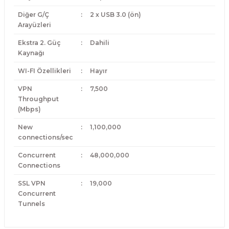
Diğer G/Ç
:
2 x USB 3.0 (ön)
Arayüzleri
Ekstra 2. Güç
:
Dahili
Kaynağı
WI-FI Özellikleri
:
Hayır
VPN
:
7,500
Throughput
(Mbps)
New
:
1,100,000
connections/sec
Concurrent
:
48,000,000
Connections
SSL VPN
:
19,000
Concurrent
Tunnels