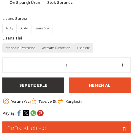
Ön Siparişli Ürün
Stok Sorunuz
 Paketleri
Lisans Süresi
12 Ay
36 Ay
Lisans Yok
Lisans Tipi
Standard Protection
Xstream Protection
Lisanssız
SEPETE EKLE
HEMEN AL
Yorum Yaz
Tavsiye Et
Karşılaştır
Paylaş:
ÜRÜN BİLGİLERİ