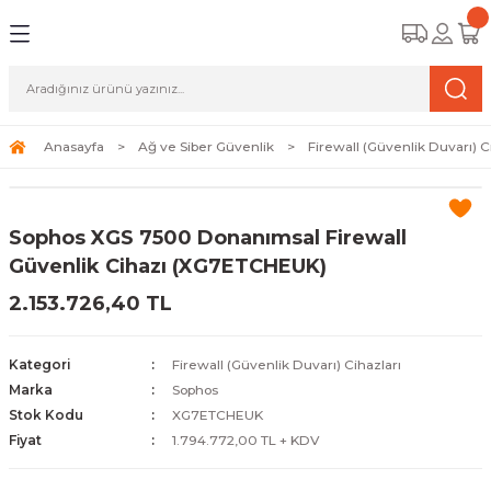
Geri Dön
Geri Dön
Geri Dön
amera Sistemleri
r Güvenlik
zi ve Depolama Ürünleri
mera Sistemleri (Network Kameraları)
lik Duvarı) Cihazları
eri
Anasayfa
Ağ ve Siber Güvenlik
Firewall (Güvenlik Duvarı) C
ihazları (NVR ve DVR)
 (Ağ Anahtarı) Modelleri
ama Sistemleri
Sophos XGS 7500 Donanımsal Firewall
Harddiskleri ve Depolama Çözümleri
sal Ağ Yönlendiricileri
 ve SSD
Güvenlik Cihazı (XG7ETCHEUK)
2.153.726,40 TL
ksesuarları ve Bağlantı Kabloları
-Fi) ve Access Point Ürünleri
elaket Kurtarma
 ve Kamera Lisansları
ve Antivirüs Yazılımları
temleri
Kategori
Firewall (Güvenlik Duvarı) Cihazları
Marka
Sophos
 Veri Merkezi Altyapısı
Stok Kodu
XG7ETCHEUK
Fiyat
1.794.772,00 TL + KDV
tam İzleme