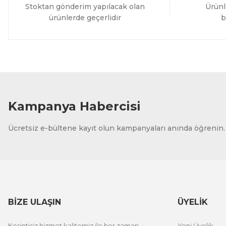
Stoktan gönderim yapılacak olan
Ürünl
ürünlerde geçerlidir
b
Kampanya Habercisi
Ücretsiz e-bültene kayıt olun kampanyaları anında öğrenin.
BİZE ULAŞIN
ÜYELİK
Kesintisiz hizmet kalitemiz ile her zaman
Yeni Üyelik