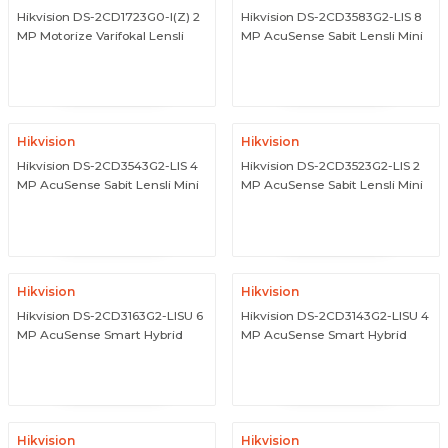
Hikvision DS-2CD1723G0-I(Z) 2
Hikvision DS-2CD3583G2-LIS 8
MP Motorize Varifokal Lensli
MP AcuSense Sabit Lensli Mini
Dome IP Network Kamera
Dome IP Network Kamera
ÜRÜNÜ İNCELE
ÜRÜNÜ İNCELE
Hikvision
Hikvision
Hikvision DS-2CD3543G2-LIS 4
Hikvision DS-2CD3523G2-LIS 2
MP AcuSense Sabit Lensli Mini
MP AcuSense Sabit Lensli Mini
Dome IP Network Kamera
Dome IP Network Kamera
ÜRÜNÜ İNCELE
ÜRÜNÜ İNCELE
Hikvision
Hikvision
Hikvision DS-2CD3163G2-LISU 6
Hikvision DS-2CD3143G2-LISU 4
MP AcuSense Smart Hybrid
MP AcuSense Smart Hybrid
Light Sabit Dome IP Kamera
Light Sabit Dome IP Kamera
ÜRÜNÜ İNCELE
ÜRÜNÜ İNCELE
Hikvision
Hikvision