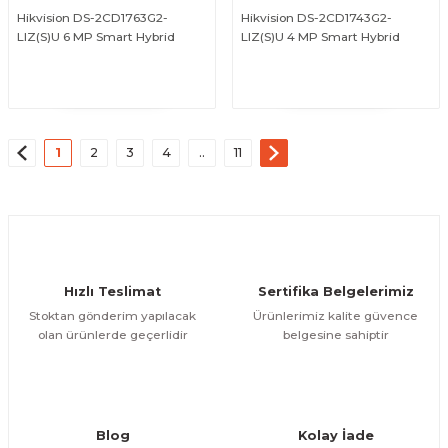
Hikvision DS-2CD1763G2-
Hikvision DS-2CD1743G2-
LIZ(S)U 6 MP Smart Hybrid
LIZ(S)U 4 MP Smart Hybrid
Light MD 2.0 Motorize Varifokal
Light MD 2.0 Motorize Varifokal
ÜRÜNÜ İNCELE
ÜRÜNÜ İNCELE
Dome Kamera
Dome Kamera
1
2
3
4
..
11
Hızlı Teslimat
Sertifika Belgelerimiz
Stoktan gönderim yapılacak
Ürünlerimiz kalite güvence
olan ürünlerde geçerlidir
belgesine sahiptir
Blog
Kolay İade