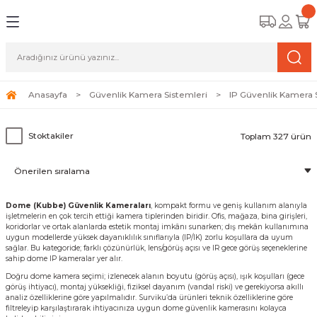
Geri Dön
Geri Dön
Geri Dön
amera Sistemleri
r Güvenlik
zi ve Depolama Ürünleri
mera Sistemleri (Network Kameraları)
lik Duvarı) Cihazları
eri
Anasayfa
Güvenlik Kamera Sistemleri
IP Güvenlik Kamera 
ihazları (NVR ve DVR)
 (Ağ Anahtarı) Modelleri
ama Sistemleri
Stoktakiler
Toplam 327 ürün
Harddiskleri ve Depolama Çözümleri
sal Ağ Yönlendiricileri
 ve SSD
ksesuarları ve Bağlantı Kabloları
-Fi) ve Access Point Ürünleri
elaket Kurtarma
Dome (Kubbe) Güvenlik Kameraları
, kompakt formu ve geniş kullanım alanıyla
işletmelerin en çok tercih ettiği kamera tiplerinden biridir. Ofis, mağaza, bina girişleri,
koridorlar ve ortak alanlarda estetik montaj imkânı sunarken; dış mekân kullanımına
 ve Kamera Lisansları
ve Antivirüs Yazılımları
temleri
uygun modellerde yüksek dayanıklılık sınıflarıyla (IP/IK) zorlu koşullara da uyum
sağlar. Bu kategoride; farklı çözünürlük, lens/görüş açısı ve IR gece görüş seçeneklerine
sahip dome IP kameralar yer alır.
 Veri Merkezi Altyapısı
Doğru dome kamera seçimi; izlenecek alanın boyutu (görüş açısı), ışık koşulları (gece
görüş ihtiyacı), montaj yüksekliği, fiziksel dayanım (vandal riski) ve gerekiyorsa akıllı
analiz özelliklerine göre yapılmalıdır. Surviku’da ürünleri teknik özelliklerine göre
tam İzleme
filtreleyip karşılaştırarak ihtiyacınıza uygun dome güvenlik kamerasını kolayca