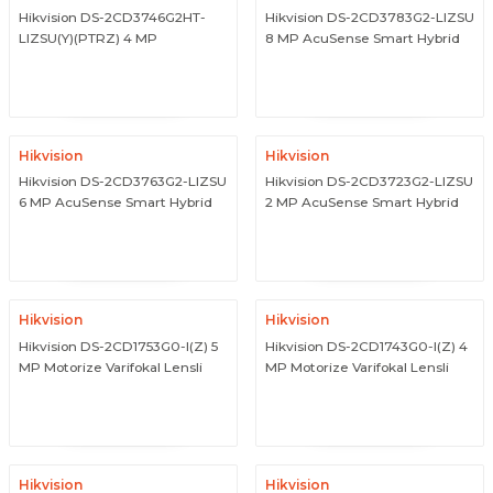
Hikvision DS-2CD3746G2HT-
Hikvision DS-2CD3783G2-LIZSU
LIZSU(Y)(PTRZ) 4 MP
8 MP AcuSense Smart Hybrid
Darkfighter S Destekli PTRZ
Light Motorize Varifokal Dome
ÜRÜNÜ İNCELE
ÜRÜNÜ İNCELE
Motorize Varifokal Dome
Kamera
Kamera
Hikvision
Hikvision
Hikvision DS-2CD3763G2-LIZSU
Hikvision DS-2CD3723G2-LIZSU
6 MP AcuSense Smart Hybrid
2 MP AcuSense Smart Hybrid
Light Motorize Varifokal Dome
Light Motorize Varifokal Dome
ÜRÜNÜ İNCELE
ÜRÜNÜ İNCELE
Kamera
Kamera
Hikvision
Hikvision
Hikvision DS-2CD1753G0-I(Z) 5
Hikvision DS-2CD1743G0-I(Z) 4
MP Motorize Varifokal Lensli
MP Motorize Varifokal Lensli
Dome IP Network Kamera
Dome IP Network Kamera
ÜRÜNÜ İNCELE
ÜRÜNÜ İNCELE
Hikvision
Hikvision