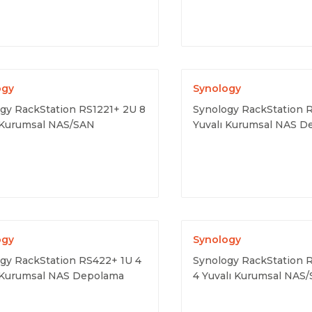
ı Dahili 10GbE 2x1GbE
2x1GbE (RS2423+)
ÜRÜNÜ İNCELE
ÜRÜNÜ İNC
23RP+)
ogy
Synology
gy RackStation RS1221+ 2U 8
Synology RackStation 
 Kurumsal NAS/SAN
Yuvalı Kurumsal NAS D
ama Sunucusu 4x1GbE 10
Sunucusu 4x1GbE Opsiy
Hazır (RS1221+)
25GbE (RS822+)
ÜRÜNÜ İNCELE
ÜRÜNÜ İNC
ogy
Synology
gy RackStation RS422+ 1U 4
Synology RackStation 
 Kurumsal NAS Depolama
4 Yuvalı Kurumsal NAS
usu Opsiyonel 10GbE 2x1GbE
Depolama Sunucusu Op
+)
10GbE 4x1GbE (RS1619x