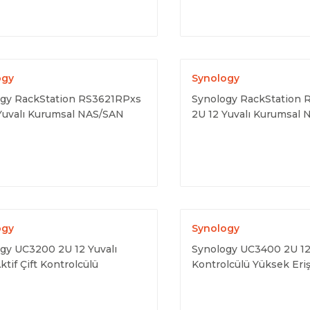
ÜRÜNÜ İNCELE
ÜRÜNÜ İNC
ogy
Synology
gy RackStation RS3621RPxs
Synology RackStation 
Yuvalı Kurumsal NAS/SAN
2U 12 Yuvalı Kurumsal
ama Sunucusu 10GbE Hazır
Depolama Sunucusu Dahi
i Güç Kaynağı (RS3621RPxs)
10GbE Yedekli Güç Kay
ÜRÜNÜ İNCELE
ÜRÜNÜ İNC
(RS3621xs+)
ogy
Synology
gy UC3200 2U 12 Yuvalı
Synology UC3400 2U 12 
ktif Çift Kontrolcülü
Kontrolcülü Yüksek Erişil
sal IP SAN Depolama
Kurumsal NAS/SAN De
su SAS 10GbE iSCSI/FC
Sunucusu 10GbE (UC34
ÜRÜNÜ İNCELE
ÜRÜNÜ İNC