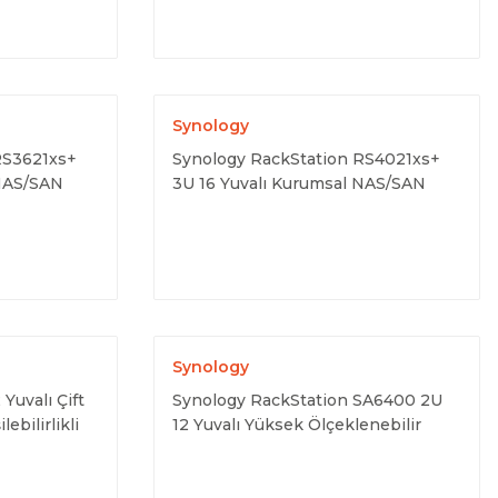
ELE
ÜRÜNÜ İNCELE
Synology
RS3621xs+
Synology RackStation RS4021xs+
 NAS/SAN
3U 16 Yuvalı Kurumsal NAS/SAN
li Çift
Depolama Sunucusu Dahili 10GbE
nağı
Yedekli Güç Kaynağı (RS4021xs+)
ELE
ÜRÜNÜ İNCELE
Synology
Yuvalı Çift
Synology RackStation SA6400 2U
ebilirlikli
12 Yuvalı Yüksek Ölçeklenebilir
polama
Kurumsal NAS/SAN Depolama
00)
Sunucusu 2x10GbE 4x1GbE
ELE
ÜRÜNÜ İNCELE