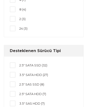
8 (4)
2 (3)
24 (3)
16 (2)
1 (1)
Desteklenen Sürücü Tipi
5 (1)
2.5" SATA SSD (32)
6 (1)
3.5" SATA HDD (27)
60 (1)
2.5" SAS SSD (8)
2.5" SATA HDD (7)
3.5" SAS HDD (7)