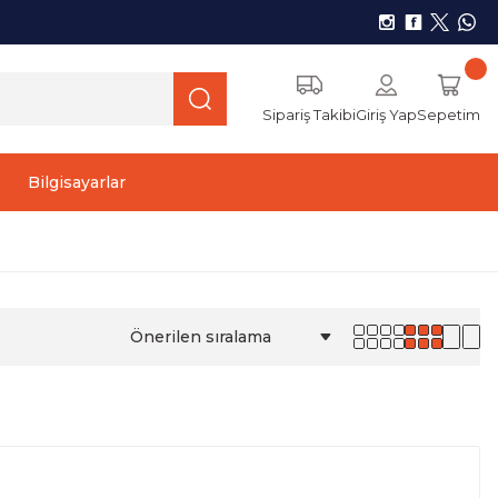
Sipariş Takibi
Giriş Yap
Sepetim
Bilgisayarlar