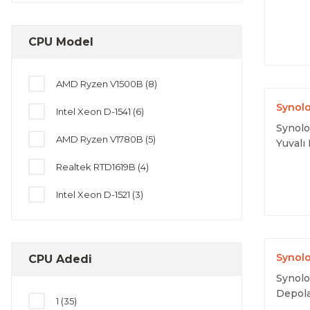
2x2.5G
(DS423
CPU Model
AMD Ryzen V1500B (8)
Synol
Intel Xeon D-1541 (6)
Synolo
AMD Ryzen V1780B (5)
Yuval
2x2.5G
Realtek RTD1619B (4)
(DS225
Intel Xeon D-1521 (3)
AMD Ryzen R1600 (2)
Intel Celeron J4125 (2)
Synol
CPU Adedi
Intel Xeon D-1531 (2)
Synolo
Depol
1 (35)
Intel Xeon D-1567 (2)
2xM.2 