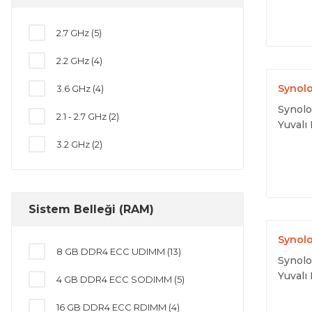
Kaynağ
(RS24
2.7 GHz (5)
2.2 GHz (4)
Synol
3.6 GHz (4)
Synolo
2.1 - 2.7 GHz (2)
Yuvalı
Depol
3.2 GHz (2)
25GbE 
2.1 - 3.0 GHz (1)
3.1 GHz (1)
Sistem Belleği (RAM)
3.35 - 3.6 GHz (1)
Synol
8 GB DDR4 ECC UDIMM (13)
Synolo
Yuvalı
4 GB DDR4 ECC SODIMM (5)
Sunuc
(RS422
16 GB DDR4 ECC RDIMM (4)