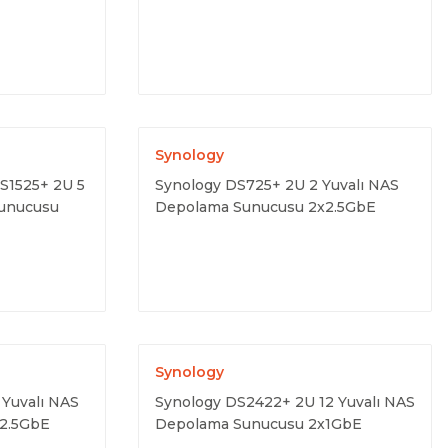
Genişletme
2x2.5GbE 1xM.2 SSD Slot 1x1GbE
(DS425+)
ELE
ÜRÜNÜ İNCELE
Synology
S1525+ 2U 5
Synology DS725+ 2U 2 Yuvalı NAS
Sunucusu
Depolama Sunucusu 2x2.5GbE
ot 1x1GbE
1xM.2 SSD Slot 1x1GbE (DS725+)
ELE
ÜRÜNÜ İNCELE
Synology
 Yuvalı NAS
Synology DS2422+ 2U 12 Yuvalı NAS
2.5GbE
Depolama Sunucusu 2x1GbE
2x10GbE (DS2422+)