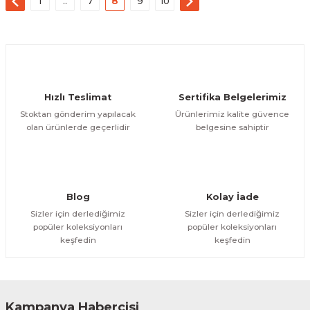
1
..
7
8
9
10
Hızlı Teslimat
Sertifika Belgelerimiz
Stoktan gönderim yapılacak
Ürünlerimiz kalite güvence
olan ürünlerde geçerlidir
belgesine sahiptir
Blog
Kolay İade
Sizler için derlediğimiz
Sizler için derlediğimiz
popüler koleksiyonları
popüler koleksiyonları
keşfedin
keşfedin
Kampanya Habercisi