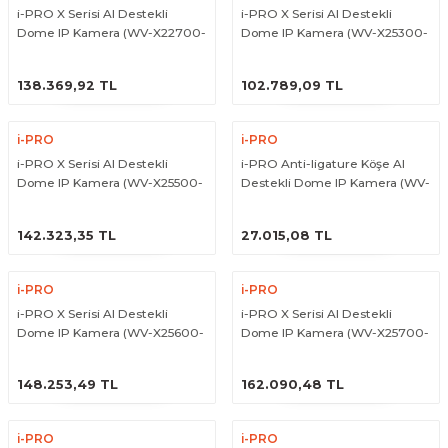
i-PRO X Serisi AI Destekli
i-PRO X Serisi AI Destekli
Dome IP Kamera (WV-X22700-
Dome IP Kamera (WV-X25300-
V2L)
V3LN)
ÜRÜNÜ İNCELE
ÜRÜNÜ İNCELE
138.369,92 TL
102.789,09 TL
i-PRO
i-PRO
i-PRO X Serisi AI Destekli
i-PRO Anti-ligature Köşe AI
Dome IP Kamera (WV-X25500-
Destekli Dome IP Kamera (WV-
V3LN)
X25580-F2LN2)
ÜRÜNÜ İNCELE
ÜRÜNÜ İNCELE
142.323,35 TL
27.015,08 TL
i-PRO
i-PRO
i-PRO X Serisi AI Destekli
i-PRO X Serisi AI Destekli
Dome IP Kamera (WV-X25600-
Dome IP Kamera (WV-X25700-
V2LN)
V2LN)
ÜRÜNÜ İNCELE
ÜRÜNÜ İNCELE
148.253,49 TL
162.090,48 TL
i-PRO
i-PRO