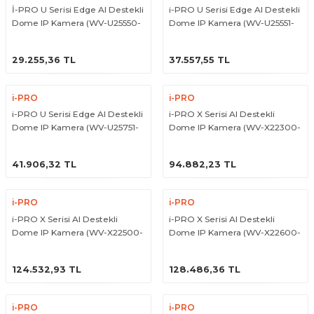
İ-PRO U Serisi Edge AI Destekli
i-PRO U Serisi Edge AI Destekli
 Paketleri
Dome IP Kamera (WV-U25550-
Dome IP Kamera (WV-U25551-
F3L)
V3L)
ÜRÜNÜ İNCELE
ÜRÜNÜ İNCELE
29.255,36 TL
37.557,55 TL
i-PRO
i-PRO
i-PRO U Serisi Edge AI Destekli
i-PRO X Serisi AI Destekli
Dome IP Kamera (WV-U25751-
Dome IP Kamera (WV-X22300-
V3L)
V3L)
ÜRÜNÜ İNCELE
ÜRÜNÜ İNCELE
41.906,32 TL
94.882,23 TL
i-PRO
i-PRO
i-PRO X Serisi AI Destekli
i-PRO X Serisi AI Destekli
Dome IP Kamera (WV-X22500-
Dome IP Kamera (WV-X22600-
V3L)
V2L)
ÜRÜNÜ İNCELE
ÜRÜNÜ İNCELE
124.532,93 TL
128.486,36 TL
i-PRO
i-PRO